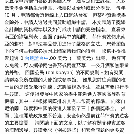
以直接申請他們喜歡的英國大學，通常是碩士課程。 大多
數獎學金包括生活津貼、機票以及全額或部分學費。 每年
10 月，申請都會透過線上入口網站發布，但某些贊助獎學
金除外，申請人透過共同贊助組織申請。 本文匯總了獎學
金計劃的資格標準以及如何成功申請的完整指南。 查看東
南亞的詐騙列表，全面了解其中的陷阱。 菲律賓效仿東南
亞的趨勢，對非法毒品使用進行了嚴格的立法。 您希望留
下的任何古物都必須附上國家博物館的證明。 您還不得攜
帶超過 0
台胞證台中
.00 美元（一萬美元）出境。 遊客可
以免稅，可以攜帶兩包香菸或兩壺菸草、一公升酒和無限量
的外幣。 回國公民 (balikbayan) 的不同規則 - 如有疑問，
請聯絡您所在國的大使館或領事館。 如果您前往美國的唯
一目的是接受飛行訓練，您將被視為學生，並且需要飛行學
生簽證。 這使得發展中國家的學生能夠進入英國高等教育
機構，其中一些根據國際排名具有非常高的標準。 向來自
尼泊爾、印度和中國的候選人頒發了三十多個獎學金。 然
而，這種開放政策並不普遍，安全仍然是前往菲律賓的遊客
的主要擔憂。 請閱讀下面的文章，以了解有關菲律賓遊客
的海關邊界、簽證要求（例如這些）和安全問題的更多資