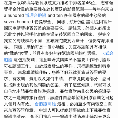
在第一版QS高等教育系統實力排名中排名第46位。 志奮領
獎學金計畫的重要性在於其廣泛的影響範圍——每年向來自
a hundred
辦理台胞證
and ten 多個國家的學生頒發約
seven hundred 份獎學金。 同樣，航班預訂證明是阿富汗
國民申請菲律賓簽證的重要要求。 請注意，外國人必須出
示此文件以證明他們將在逗留後返回自己的國家。 與完全
獨立的海峽群島不同，直布羅陀屬於西班牙，但仍有海洋邊
界。 同樣，摩納哥是一個小地區，與直布羅陀具有相似
的“戰略”位置，並且有良好的往返該國的旅行選擇。
卡式台
胞證
這包括英國，這意味著英國國民不需要工作許可證即
可在該國工作。 由於最近發生的事件，飛行訓練受到特別
審查。 當您繼續操作時，您將了解菲律賓旅遊簽證的要
求、有效期、費用以及如何申請。 在常見問題部分，您可
以找到出現的其他問題的答案。 有了這些知識，您就可以
自信地申請菲律賓旅遊簽證。 菲律賓對南非公民的簽證要
求之一是國際旅行證件，該證件自您希望返回原籍國之日起
六個月內有效。
台胞證高雄
最後，必須至少有兩張空白頁
來加蓋簽證印章。 申請人可以從總領事館線上下載菲律賓
簽證申請表。 但不用擔心——簽證申請過程比聽起來更容