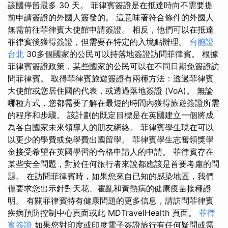
該國停留最多 30 天。 菲律賓簽證是在抵達時向不需要提
前申請簽證的外國人簽發的。 這意味著符合條件的外國人
無需前往菲律賓大使館申請簽證。 相反，他們可以在抵達
菲律賓後獲得簽證，但需要在特定的入境點辦理。
台胞證
台北
30多個國家的公民可以持落地簽證訪問菲律賓。 根據
菲律賓簽證政策，某些國家的公民可以在不同日期免簽證訪
問菲律賓。 取得菲律賓旅遊簽證有兩種方法：透過菲律賓
大使館或您居住國的代表，或透過落地簽證 (VoA)。 無論
哪種方式，您都需要了解在最短的時間內獲得旅遊簽證所需
的程序和步驟。 該計劃的既定目標是在英國建立一個將成
為各自國家未來領導人的朋友網絡。 菲律賓學生現在可以
以更少的學費或免學費出國留學。 菲律賓學生志奮領獎學
金接受希望在英國學習的合格申請人的申請。 菲律賓存在
某些安全問題，對於任何旅行者來說都應該是首要考慮的問
題。 在訪問菲律賓時，如果您來自已知的感染地區，我們
僅要求您出示針對天花、霍亂和黃熱病的健康疫苗接種證
明。 有關菲律賓特有健康問題的更多信息，請訪問菲律賓
疾病預防控制中心頁面或此 MDTravelHealth 頁面。
菲律
賓簽證
如果您對印度或印度電子簽證旅行有任何疑問或需