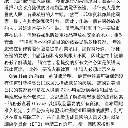
紙，允許他們進入該國。 根據旅行的具體原因，遊客可以
選擇印度政府提供的各種類型的電子簽證。 菲律賓人是友
善的人民，有著積極的人生觀。 然而，菲律賓就像其他國
家一樣，有其危險和吸引力。 因此，作為一個在國外旅遊
的人，最好還是要小心一點。 儘管馬尼拉和其他主要城市
存在扒手，但遊客如果將貴重物品存放在安全的地方，相對
安全。 菲律賓為不同停留目的的旅客提供多種簽證。 無論
您想在菲律賓退休還是從事商業項目，請保持冷靜。 每種
簽證的要求、申請流程和有效期限都不同，因此您在申請前
務必了解清楚。 請注意，您提交的所有文件必須是英語或
菲律賓語。 此外，要進入菲律賓，申請人必須出示名為
「One Health Pass」的健康證明。 健康申報表可確保您沒
有任何對菲律賓公民或居民構成威脅的疾病。 該國對美國
公民的簽證要求是在入境前 72 小時冠狀病毒檢測呈陰性。
無論您做出什麼決定，您都應該了解影響您搬遷的法律因素
- 請務必查看 Gov.uk 以獲取您需要的所有資訊。 直布羅陀
准入規定，如果您持有歐盟或歐洲經濟區國家的護照，則可
以在直布羅陀工作。 來自非歐盟成員國的人員必須向就業
訓練委員會（ETB）申請工作許可。 從一個國家搬到另一