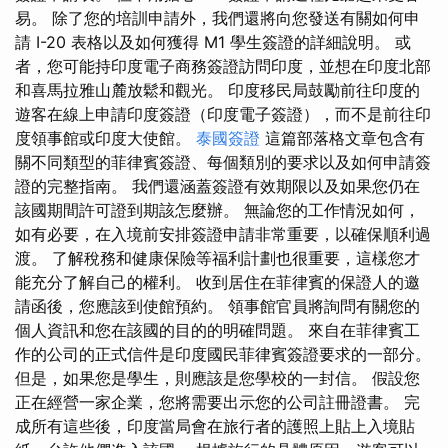
易。 除了您的培訓申請外，我們還將向您發送有關如何申
請 I-20 表格以及如何獲得 M1 學生簽證的詳細說明。 或
者，您可能持印度電子商務簽證訪問印度，並想在印度北部
和喜馬拉雅山麓放鬆和觀光。 印度移民局鼓勵前往印度的
遊客在線上申請印度簽證（印度電子簽證），而不是前往印
度領事館或印度大使館。
泰國簽證
這篇部落格文章包含有
關不同類型的菲律賓簽證、每個類別的要求以及如何申請簽
證的完整指南。 我們還涵蓋簽證有效期限以及如果您仍在
該國期間許可證到期該怎麼辦。 無論您的工作情況如何，
如有必要，在入境前安排簽證申請非常重要，以確保順利過
渡。 了解稅​​務和健康保險等福利計劃也很重要，這樣您才
能充分了解自己的權利。 收到居住在菲律賓的保證人的邀
請函後，您應該到使館預約。 領事館官員將詢問有關您的
個人資訊和您在該國的目的的明確問題。 來自在菲律賓工
作的公司的正式信件是印度國民菲律賓簽證要求的一部分。
但是，如果您是學生，則應該是您學校的一封信。 假設您
正在經營一家企業，您將需要出示您的公司註冊證書。 完
成所有這些後，印度當局會在旅行者的護照上貼上入境貼