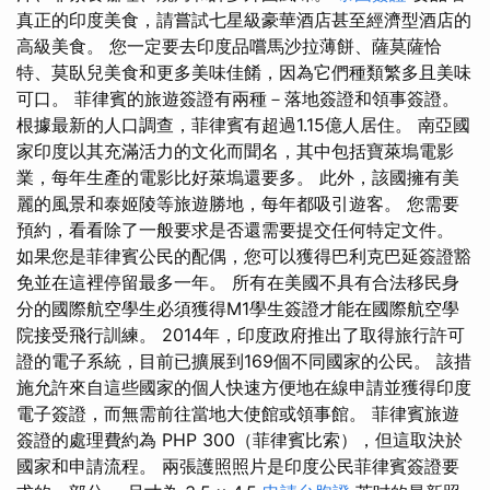
真正的印度美食，請嘗試七星級豪華酒店甚至經濟型酒店的
高級美食。 您一定要去印度品嚐馬沙拉薄餅、薩莫薩恰
特、莫臥兒美食和更多美味佳餚，因為它們種類繁多且美味
可口。 菲律賓的旅遊簽證有兩種－落地簽證和領事簽證。
根據最新的人口調查，菲律賓有超過1.15億人居住。 南亞國
家印度以其充滿活力的文化而聞名，其中包括寶萊塢電影
業，每年生產的電影比好萊塢還要多。 此外，該國擁有美
麗的風景和泰姬陵等旅遊勝地，每年都吸引遊客。 您需要
預約，看看除了一般要求是否還需要提交任何特定文件。
如果您是菲律賓公民的配偶，您可以獲得巴利克巴延簽證豁
免並在這裡停留最多一年。 所有在美國不具有合法移民身
分的國際航空學生必須獲得M1學生簽證才能在國際航空學
院接受飛行訓練。 2014年，印度政府推出了取得旅行許可
證的電子系統，目前已擴展到169個不同國家的公民。 該措
施允許來自這些國家的個人快速方便地在線申請並獲得印度
電子簽證，而無需前往當地大使館或領事館。 菲律賓旅遊
簽證的處理費約為 PHP 300（菲律賓比索），但這取決於
國家和申請流程。 兩張護照照片是印度公民菲律賓簽證要