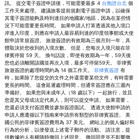
訊。 提交電子簽證申請後，可能需要最多 4
台胞證台北
個
工作天來處理。 建議旅客提前規劃電子簽證申請，以確保
其電子簽證能夠及時到達目的地國家/地區，因為在某些情
況下可能需要更長時間。 如果申請人打算透過其他入境口
岸進入印度，則應在申請人最容易到達的印度領事館或大使
館申請常規簽證。 旅遊簽證的有效期為三個月到一年，具
體取決於您收到的入境次數。 但是，您每次入境只能在菲
律賓停留 59 天。 換句話說，即使有效期為一年，59天後
您也必須離開該國並再次入境，最多可停留59天。 菲律賓
旅遊簽證的處理時間約為 14 個工作天。
菲律賓簽證
有
時，如果除了您提交的文件之外還需要某些文件，有時需要
更長的時間。 這會延遲處理時間，但通常簽證應在三週內
準備好。 如果您與未成年人（18 歲以下）一起旅行，並且
您是其父母或法定代表人，則可以提交申請。 如果需要，
您還必須支付簽證費並參加簽證面試。 透過大使館申請的
申請人應遵循以下指南來申請所有類型的菲律賓簽證。 美
國公民的菲律賓簽證費用為 37 美元。 網站上的個人偏好和
行為的分析，以便發送上述電子郵件的活動。 請注意，提
供數據的人有權隨時撤回上述同意。 撤回同意並不影響撤