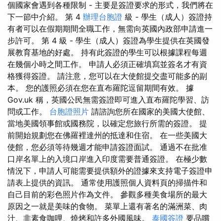
個國家會遇到各種限制 - 主要是簽證要求的形式，我們將在
下一節中介紹。 第 4
辦理台胞證
級 - 學生（成人）簽證持
有者可以在假期期間全職工作，無需向英國內政部申請進一
步許可。 第 4 級 - 學生（成人）簽證為學生提供在英國發
展教育基地的好處。 持有此簽證的學生可以根據課程每週
在幾個小時之間工作。 申請人必須正確填寫並簽名才有資
格獲得簽證。 請注意，您可以在大使館提交盡可能多的副
本。 您的護照必須在您在直布羅陀逗留期間有效。 據
Gov.uk 稱，英國公民無需簽證即可進入直布羅陀學習、訪
問或工作。
台胞證照片
請諮詢您所在國家的美國大使館、
當地美國領事館或國務院，以確定您旅行所需的簽證。 提
前開始規劃您在佛羅裡達州的抵達和住宿。 在一些美國大
使館，您必須等待幾週才能申請簽證面試。 通過不在批准
口岸名單上的入境口岸進入印度需要普通簽證。 在極少數
情況下，申請人可能需要提供額外的證據來支持電子簽證申
請表上提供的資訊。 通常使用護照個人資料頁的掃描件和
自己目前的彩色照片作為文件。 參觀多種美食場所的最大
原因之一就是美味的食物。 菜單上還有著名的滿洲菜、肉
汁、非素食咖哩、燒烤和許多外國風味。
泰國簽證
要品嚐