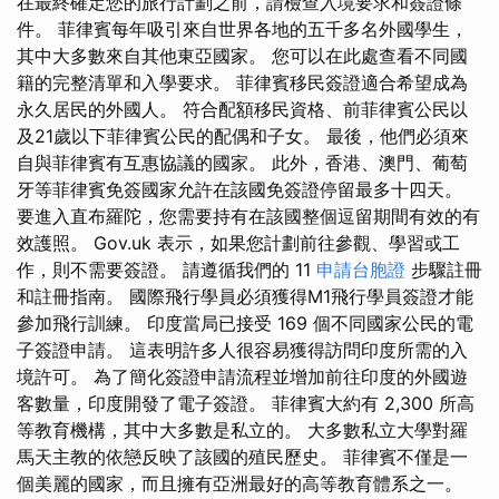
在最終確定您的旅行計劃之前，請檢查入境要求和簽證條
件。 菲律賓每年吸引來自世界各地的五千多名外國學生，
其中大多數來自其他東亞國家。 您可以在此處查看不同國
籍的完整清單和入學要求。 菲律賓移民簽證適合希望成為
永久居民的外國人。 符合配額移民資格、前菲律賓公民以
及21歲以下菲律賓公民的配偶和子女。 最後，他們必須來
自與菲律賓有互惠協議的國家。 此外，香港、澳門、葡萄
牙等菲律賓免簽國家允許在該國免簽證停留最多十四天。
要進入直布羅陀，您需要持有在該國整個逗留期間有效的有
效護照。 Gov.uk 表示，如果您計劃前往參觀、學習或工
作，則不需要簽證。 請遵循我們的 11
申請台胞證
步驟註冊
和註冊指南。 國際飛行學員必須獲得M1飛行學員簽證才能
參加飛行訓練。 印度當局已接受 169 個不同國家公民的電
子簽證申請。 這表明許多人很容易獲得訪問印度所需的入
境許可。 為了簡化簽證申請流程並增加前往印度的外國遊
客數量，印度開發了電子簽證。 菲律賓大約有 2,300 所高
等教育機構，其中大多數是私立的。 大多數私立大學對羅
馬天主教的依戀反映了該國的殖民歷史。 菲律賓不僅是一
個美麗的國家，而且擁有亞洲最好的高等教育體系之一。