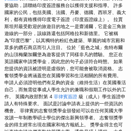
要協助，請聯絡印度簽證服務台以獲得支援和指導。 許多
國家的公民，包括美國、法國、丹麥、德國、西班牙、義大
利，都有資格獲得印度電子簽證（印度簽證線上）。 拉賈
斯坦邦最受歡迎的旅遊目的地之一是齋浦爾，它是金三角旅
遊線的一部分，該線路還包括阿格拉和新德里。 它被稱
為“印度巴黎”，以其獨特的粉紅色建築、華麗的城市宮殿和
眾多的鑽石商店而引人注目。 位於「藍色之城」焦特布爾
的山頂梅蘭加爾堡為遊客提供了同樣非凡的體驗。 您正在
英語國家申請獎學金，因此您的句子必須符合時態。 如果
您提供的資訊被證明是虛假的，您可能會被取消資格。 志
奮領獎學金將涵蓋您在英國學習和生活相關的所有費用。
申請人必須證明他們有足夠的資金（維持生活）在英國養活
自己，而無需從事成人學生允許的兼職和假期工作以外的工
作。 英國內政部對第 4
菲律賓簽證
級（成人）學生簽證申
請人有特殊要求。 面試是討論申請表上提供的一些資訊的
機會。 菲律賓的志奮領獎學金頒發給可以在任何英國大學
攻讀一年制教學碩士學位的傑出新興領導者。 志奮領獎學
金的得主經常出現在國家和地方報紙上。 獎學金得主也可