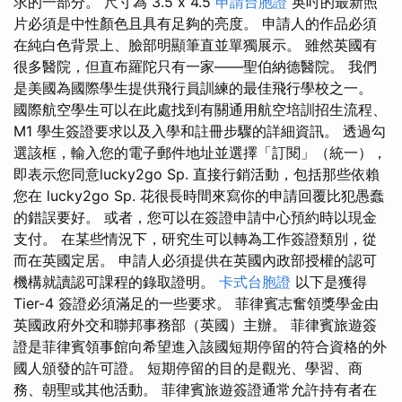
求的一部分。 尺寸為 3.5 x 4.5
申請台胞證
英吋的最新照
片必須是中性顏色且具有足夠的亮度。 申請人的作品必須
在純白色背景上、臉部明顯筆直並單獨展示。 雖然英國有
很多醫院，但直布羅陀只有一家——聖伯納德醫院。 我們
是美國為國際學生提供飛行員訓練的最佳飛行學校之一。
國際航空學生可以在此處找到有關通用航空培訓招生流程、
M1 學生簽證要求以及入學和註冊步驟的詳細資訊。 透過勾
選該框，輸入您的電子郵件地址並選擇「訂閱」（統一），
即表示您同意lucky2go Sp. 直接行銷活動，包括那些依賴
您在 lucky2go Sp. 花很長時間來寫你的申請回覆比犯愚蠢
的錯誤要好。 或者，您可以在簽證申請中心預約時以現金
支付。 在某些情況下，研究生可以轉為工作簽證類別，從
而在英國定居。 申請人必須提供在英國內政部授權的認可
機構就讀認可課程的錄取證明。
卡式台胞證
以下是獲得
Tier-4 簽證必須滿足的一些要求。 菲律賓志奮領獎學金由
英國政府外交和聯邦事務部（英國）主辦。 菲律賓旅遊簽
證是菲律賓領事館向希望進入該國短期停留的符合資格的外
國人頒發的許可證。 短期停留的目的是觀光、學習、商
務、朝聖或其他活動。 菲律賓旅遊簽證通常允許持有者在